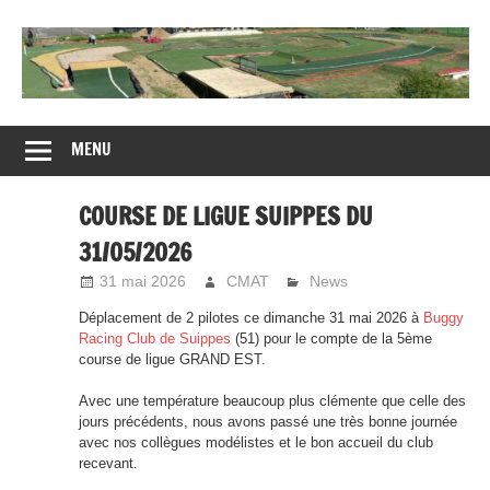
Skip
to
content
CMAT
CLUB
MENU
MODELISME
AUTO
DE
COURSE DE LIGUE SUIPPES DU
TOMBLAINE
31/05/2026
31 mai 2026
CMAT
News
Déplacement de 2 pilotes ce dimanche 31 mai 2026 à
Buggy
Racing Club de Suippes
(51) pour le compte de la 5ème
course de ligue GRAND EST.
Avec une température beaucoup plus clémente que celle des
jours précédents, nous avons passé une très bonne journée
avec nos collègues modélistes et le bon accueil du club
recevant.